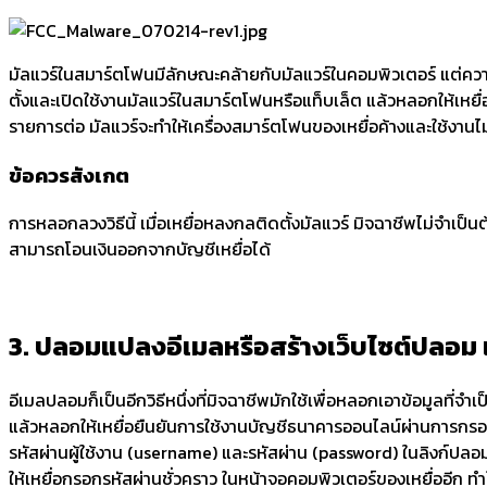
มัลแวร์ในสมาร์ตโฟนมีลักษณะคล้ายกับมัลแวร์ในคอมพิวเตอร์ แต่ความแต
ตั้งและเปิดใช้งานมัลแวร์ในสมาร์ตโฟนหรือแท็บเล็ต แล้วหลอกให้เหยื
รายการต่อ มัลแวร์จะทำให้เครื่องสมาร์ตโฟนของเหยื่อค้างและใช้งานไม่
ข้อควรสังเกต
การหลอกลวงวิธีนี้ เมื่อเหยื่อหลงกลติดตั้งมัลแวร์ มิจฉาชีพไม่จำเป็น
สามารถโอนเงินออกจากบัญชีเหยื่อได้
3. ปลอมแปลงอีเมลหรือสร้างเว็บไซต์ปลอม 
อีเมลปลอมก็เป็นอีกวิธีหนึ่งที่มิจฉาชีพมักใช้เพื่อหลอกเอาข้อมูล
แล้วหลอกให้เหยื่อยืนยันการใช้งานบัญชีธนาคารออนไลน์ผ่านการกรอกข้อ
รหัสผ่านผู้ใช้งาน (username) และรหัสผ่าน (password) ในลิงก์ปลอ
ให้เหยื่อกรอกรหัสผ่านชั่วคราว ในหน้าจอคอมพิวเตอร์ของเหยื่ออีก 