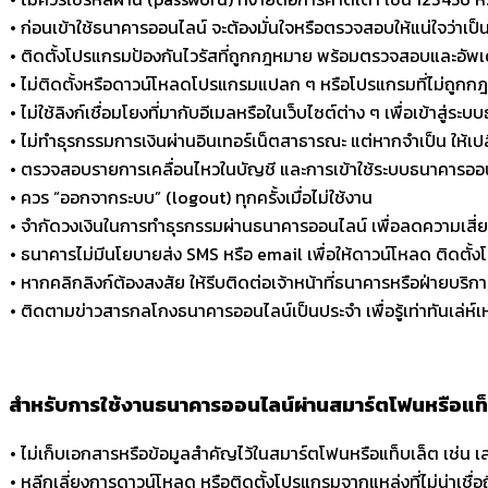
•
ก่อนเข้าใช้ธนาคารออนไลน์ จะต้องมั่นใจหรือตรวจสอบให้แน่ใจว่าเป็นอุ
•
ติดตั้งโปรแกรมป้องกันไวรัสที่ถูกกฎหมาย พร้อมตรวจสอบและอัพ
•
ไม่ติดตั้งหรือดาวน์โหลดโปรแกรมแปลก ๆ หรือโปรแกรมที่ไม่ถูกกฎห
•
ไม่ใช้ลิงก์เชื่อมโยงที่มากับอีเมลหรือในเว็บไซต์ต่าง ๆ เพื่อเข้าสู
•
ไม่ทำธุรกรรมการเงินผ่านอินเทอร์เน็ตสาธารณะ แต่หากจำเป็น ให้เปล
•
ตรวจสอบรายการเคลื่อนไหวในบัญชี และการเข้าใช้ระบบธนาคารออนไลน์
•
ควร “ออกจากระบบ” (logout) ทุกครั้งเมื่อไม่ใช้งาน
•
จำกัดวงเงินในการทำธุรกรรมผ่านธนาคารออนไลน์ เพื่อลดความเสี่
•
ธนาคารไม่มีนโยบายส่ง SMS หรือ email เพื่อให้ดาวน์โหลด ติดตั้
•
หากคลิกลิงก์ต้องสงสัย ให้รีบติดต่อเจ้าหน้าที่ธนาคารหรือฝ่ายบร
•
ติดตามข่าวสารกลโกงธนาคารออนไลน์เป็นประจำ เพื่อรู้เท่าทันเล่ห์
สำหรับการใช้งานธนาคารออนไลน์ผ่านสมาร์ตโฟนหรือแท็
•
ไม่เก็บเอกสารหรือข้อมูลสำคัญไว้ในสมาร์ตโฟนหรือแท็บเล็ต เช่น เ
•
หลีกเลี่ยงการดาวน์โหลด หรือติดตั้งโปรแกรมจากแหล่งที่ไม่น่าเชื