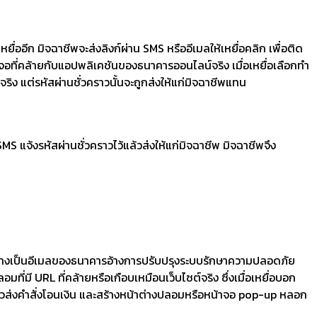
ออีก มิจฉาชีพจะส่งลิงก์ผ่าน SMS หรืออีเมลให้เหยื่อคลิก เพื่อติด
จอที่คล้ายกับแอปพลิเคชันของธนาคารออนไลน์จริง เมื่อเหยื่อเลือกทำ
ริง แต่รหัสผ่านชั่วคราวนั้นจะถูกส่งให้แก่มิจฉาชีพแทน
MS แจ้งรหัสผ่านชั่วคราวไว้แล้วส่งให้แก่มิจฉาชีพ มิจฉาชีพจึง
แอบอ้างเป็นอีเมลของธนาคารอ้างการปรับปรุงระบบรักษาความปลอดภัย
่มี URL ที่คล้ายหรือเกือบเหมือนเว็บไซต์จริง ซึ่งเมื่อเหยื่อบอก
ล้วส่งคำสั่งโอนเงิน และสร้างหน้าต่างปลอมหรือหน้าจอ pop-up หลอก