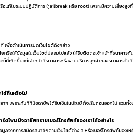
อแก้ไขระบบปฏิบัติการ (jailbreak หรือ root) เพราะมีความเสี่ยงสูงที
 เพื่อดำเนินการปิดเว็บไซต์ดังกล่าว
หรือให้ข้อมูลในเว็บไซต์ปลอมไปแล้ว ให้รีบติดต่อเจ้าหน้าที่ธนาคารทัน
ุการณ์ที่เกิดขึ้นแก่เจ้าหน้าที่ธนาคารหรือฝ่ายบริการลูกค้าของธนาคารทั
ได้คืนหรือไม่
างยาก เพราะทันทีที่มิจฉาชีพได้รับเงินในบัญชี ก็จะรีบถอนออกไป รวมทั้ง
มาร์ตโฟน มิจฉาชีพทราบเบอร์โทรศัพท์ของเราได้อย่างไร
มูลจากการสมัครสมาชิกตามเว็บไซต์ต่าง ๆ หรือเบอร์โทรศัพท์ของเหยื่อ