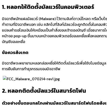
1. หลอกให้ติดตั้งมัลแวร์ในคอมพิวเตอร์
มิจฉาชีพมักแฝงมัลแวร์ (Malware) ไว้ตามลิงก์ดาวน์โหลด หรือเว็บไซต์ต
ทำตามที่มิจฉาชีพบอก เช่น คลิกไปที่ลิงก์มัลแวร์จะถูกติดตั้งในคอม
แปลงคำขอโอนเงินให้เหมือนเป็นคำสั่งของเจ้าของบัญชี เมื่อธนาคารได้
หน้าจอ pop-up ขึ้นมาบนหน้าจอคอมพิวเตอร์ของเหยื่อเพื่อหลอกถามร
บัญชีของเหยื่อ
ข้อควรสังเกต
มิจฉาชีพจะพยายามหลอกล่อเหยื่อให้ติดตั้งมัลแวร์เพื่อใช้ขโมยข้อมูล แ
การยืนยันการทำธุรกรรมของมิจฉาชีพ
2. หลอกติดตั้งมัลแวร์ในสมาร์ตโฟน
ตัวอย่างขั้นตอนกลโกงผ่านมัลแวร์ในสมาร์ตโฟนโดยสัง