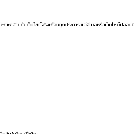
ษณะคล้ายกับเว็บไซต์จริงเกือบทุกประการ แต่อีเมลหรือเว็บไซต์ปลอมมีจ
ือ วัน/เดือน/ปีเกิด