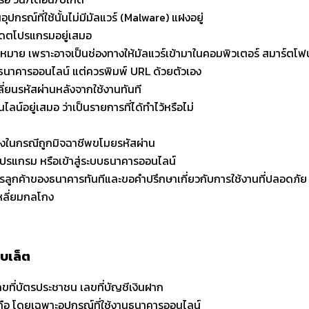
ปกรณ์ที่ใช้นั้นไม่มีมัลแวร์ (Malware) แฝงอยู่
เดตโปรแกรมอยู่เสมอ
มาย เพราะอาจเป็นช่องทางให้มัลแวร์เข้ามาในคอมพิวเตอร์ สมาร์ตโฟน
่ระบบธนาคารออนไลน์ แต่ควรพิมพ์ URL ด้วยตัวเอง
ี่ยนรหัสผ่านหลังจากใช้งานทันที
อยู่เสมอ ว่าเป็นรายการที่ได้ทำไว้หรือไม่
ยงในกรณีถูกมิจฉาชีพขโมยรหัสผ่าน
งโปรแกรม หรือเข้าสู่ระบบธนาคารออนไลน์
ิการลูกค้าของธนาคารทันทีและขอคำปรึกษาเกี่ยวกับการใช้งานที่ปลอดภัย
เหลี่ยมกลโกง
บเล็ต
ลขที่บัตรประชาชน เลขที่บัญชีเงินฝาก
่อถือ โดยเฉพาะอุปกรณ์ที่ใช้งานธนาคารออนไลน์