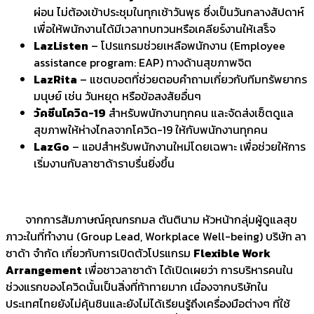
ผ่อน ไม่ต้องเข้าประชุมในทุกเช้าวันพุธ ซึ่งเป็นวันกลางสัปดาห์
เพื่อให้พนักงานได้มีเวลาทบทวนหรือเคลียร์งานให้เสร็จ
LazListen
– โปรแกรมช่วยเหลือพนักงาน (Employee
assistance program: EAP) ทางด้านสุขภาพจิต
LazRita
– แชตบอตที่ช่วยตอบคำถามเกี่ยวกับทีมทรัพยากร
มนุษย์ เช่น วันหยุด หรือข้อสงสัยอื่นๆ
วัคซีนโควิด-19
สำหรับพนักงานทุกคน และจัดส่งเซ็ตดูแล
สุขภาพให้ห่างไกลจากโควิด-19 ให้กับพนักงานทุกคน
LazGo
– แอปสำหรับพนักงานใหม่โดยเฉพาะ เพื่อช่วยให้การ
เริ่มงานกับลาซาด้าราบรื่นยิ่งขึ้น
จากการสัมภาษณ์คุณกรกมล ตันตินาม หัวหน้ากลุ่มผู้ดูแลสุข
ภาวะในที่ทำงาน (Group Lead, Workplace Well-being) บริษัท
ลา
ซาด้า จำกัด เกี่ยวกับการเปิดตัวโปรแกรม
Flexible Work
Arrangement
เพื่อชาวลาซาด้า ได้เปิดเผยว่า การบริหารคนใน
ช่วงแรกของโควิดนั้นเป็นสิ่งที่ท้าทายมาก เนื่องจากบริษัทใน
ประเทศไทยยังไม่คุ้นชินและยังไม่ได้เรียนรู้ถึงเครื่องมือต่างๆ ที่ใช้