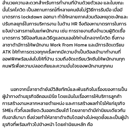
อำนวยความสะดวกสำหรับการทำงานที่บ้านด้วยตัวเอง และในขณะ
นั้นโรคโควิด เป็นสถานการณ์ที่หลายคนยังไม่รู้วิธีการรับมือ เมื่อมี
มาตรการ lockdown ออกมา ทำให้หลายภาคส่วนต้องหยุดชะงักและ
ปรับกลยุทธ์ในการบริหารงาน ในด้าน HR จึงต้องหามาตรการในการ
แจ้งข่าวสารภายในแก่พนักงาน เช่น การรายงานถึงจำนวนผู้ติดเชื้อ
มาตรการ วิธีป้องกันและวิธีดูแลตนเองให้ห่างไกลจากโควิด ซึ่งทาง
ลาซาด้ามีการให้พนักงาน Work From Home และมีการจัดเตรียม
ATK ให้ทำการตรวจทุกครั้งหากมีความจำเป็นต้องเข้ามาทำงานที่
ออฟฟิศพร้อมส่งไปให้ที่บ้าน รวมถึงจัดเตรียมวัคซีนให้พนักงานทุก
คนฟรีเพื่อความปลอดภัยและความมั่นใจของพนักงานทุกคน
นอกจากนี้ลาซาด้ายังมีวิสัยทัศน์และพันธกิจในเรื่องของการเป็น
ผู้นำทางด้านธุรกิจอีคอมเมิร์ซ โดยเน้นในเรื่องการให้บริการลูกค้า
การสร้างงานหลากหลายตำแหน่ง และการสร้างผลกำไรให้แก่ธุรกิจ
SMEs ทั่วทั้งเอเชียตะวันออกเฉียงใต้ โดยลาซาด้ามีค่านิยมเดียวกัน
กับอาลีบาบา ซึ่งช่วยทำให้ลาซาด้าเติบโตอย่างไม่หยุดยั้งและเป็นผู้นำ
ธุรกิจที่พร้อมก้าวไปข้างหน้า โดยค่านิยมหลัก คือ