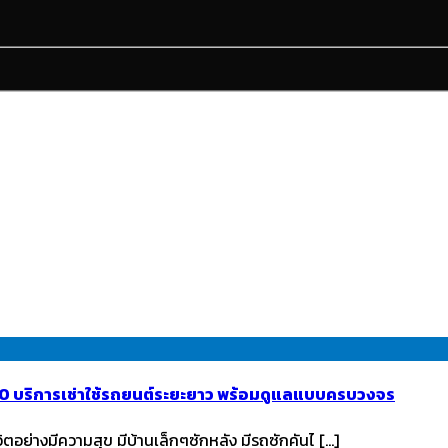
INTO บริการเช่าใช้รถยนต์ระยะยาว พร้อมดูแลแบบครบวงจร
ย่างมีความสุข มีบ้านเล็กๆซักหลัง มีรถซักคันไ […]