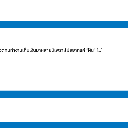
ดทนทำงานเก็บเงินมาหลายปีเพราะไม่อยากแค่ “ฝัน” […]