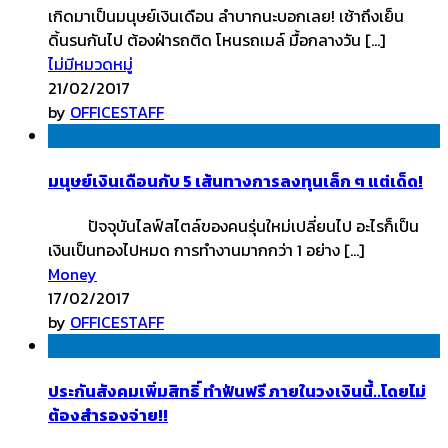
เกิดมาเป็นมนุษย์เงินเดือน ลำบากนะบอกเลย! เช้าถึงเย็น
ดิ้นรนกันไป ต้องฝ่ารถติด​ โหนรถเมล์ มื้อกลางวัน […]
ไม่มีหมวดหมู่
21/02/2017
by
OFFICESTAFF
มนุษย์เงินเดือนกับ 5 เส้นทางการลงทุนเล็ก ๆ แต่เด็ด!
ปัจจุบันไลฟ์สไตล์ของคนรุ่นใหม่เปลี่ยนไป อะไรก็เป็น
เงินเป็นทองไปหมด การทำงานมากกว่า 1 อย่าง […]
Money
17/02/2017
by
OFFICESTAFF
ประกันสังคมเพิ่มสิทธิ์ ทำฟันฟรี ภายในวงเงินนี้..โดยไม่
ต้องสำรองจ่าย!!