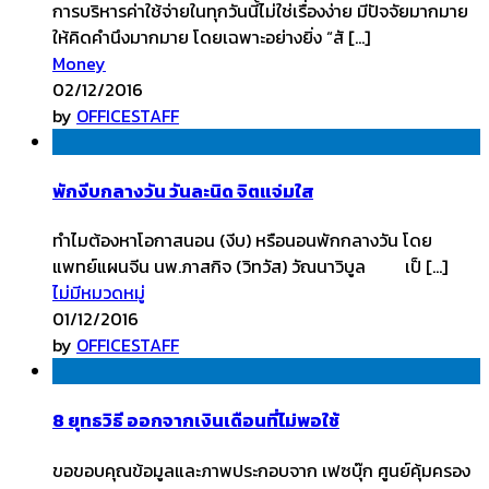
การบริหารค่าใช้จ่ายในทุกวันนี้ไม่ใช่เรื่องง่าย มีปัจจัยมากมาย
ให้คิดคำนึงมากมาย โดยเฉพาะอย่างยิ่ง “สั […]
Money
02/12/2016
by
OFFICESTAFF
พักงีบกลางวัน วันละนิด จิตแจ่มใส
ทำไมต้องหาโอกาสนอน (งีบ) หรือนอนพักกลางวัน โดย
แพทย์แผนจีน นพ.ภาสกิจ (วิทวัส) วัณนาวิบูล เป็ […]
ไม่มีหมวดหมู่
01/12/2016
by
OFFICESTAFF
8 ยุทธวิธี ออกจากเงินเดือนที่ไม่พอใช้
ขอขอบคุณข้อมูลและภาพประกอบจาก เฟซบุ๊ก ศูนย์คุ้มครอง