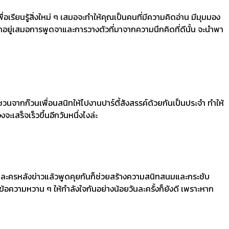
่อเรียนรู้สิ่งใหม่ ๆ เสมอจะทำให้คุณเป็นคนที่มีความคิดอ่าน มีมุมมอง
ฒนาอยู่เสมอการพูดจาและการวางตัวที่มาจากความนึกคิดที่ดีนั้น จะนำพา
ชวนจากก๊วนเพื่อนสนิทให้ไปงานปาร์ตี้สังสรรค์ด้วยกันเป็นประจำ ทำให้
เสร็จเร็วขึ้นอีกวันหนึ่งไงล่ะ
ดูละครหลังข่าวแล้วพูดคุยกันก็ช่วยสร้างความสนิทสนมและกระชับ
ข้อความหวาน ๆ ให้กำลังใจกันอย่างน้อยวันละครั้งก็ยังดี เพราะหาก