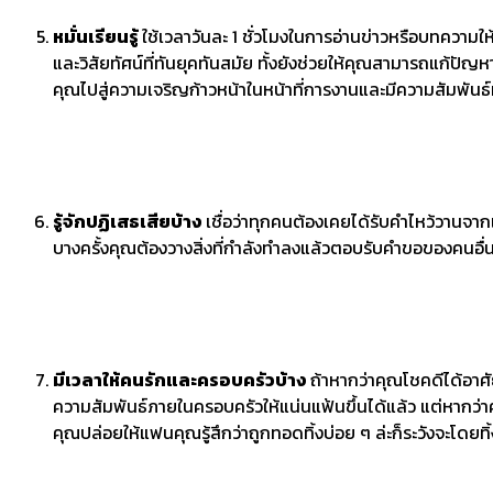
หมั่นเรียนรู้
ใช้เวลาวันละ 1 ชั่วโมงในการอ่านข่าวหรือบทความให้
และวิสัยทัศน์ที่ทันยุคทันสมัย ทั้งยังช่วยให้คุณสามารถแก้ปัญ
คุณไปสู่ความเจริญก้าวหน้าในหน้าที่การงานและมีความสัมพันธ์
รู้จักปฏิเสธเสียบ้าง
เชื่อว่าทุกคนต้องเคยได้รับคำไหว้วานจาก
บางครั้งคุณต้องวางสิ่งที่กำลังทำลงแล้วตอบรับคำขอของคนอื่นแท
มีเวลาให้คนรักและครอบครัวบ้าง
ถ้าหากว่าคุณโชคดีได้อาศ
ความสัมพันธ์ภายในครอบครัวให้แน่นแฟ้นขึ้นได้แล้ว แต่หากว่าค
คุณปล่อยให้แฟนคุณรู้สึกว่าถูกทอดทิ้งบ่อย ๆ ล่ะก็ระวังจะโดย