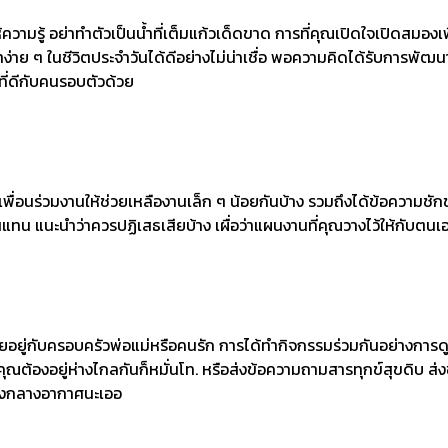
ความรู้ อย่าทำตัวเป็นน้ำที่เต็มแก้วเด็ดขาด การที่คุณเปิดใจเปิดสมองเพื
หาง่าย ๆ ในชีวิตประจำวันได้ดีอย่างไม่น่าเชื่อ พอความคิดได้รับการพั
ที่ดีกับคนรอบตัวด้วย
เพื่อนร่วมงานให้ช่วยเหลืองานเล็ก ๆ น้อยกันบ้าง รวมถึงได้ข้อความชัก
น แนะนำว่าควรปฏิเสธเสียบ้าง เผื่อว่าแผนงานที่คุณวางไว้ให้กับตนเองจะ
ัยอยู่กับครอบครัวพ่อแม่หรือคนรัก การได้ทำกิจกรรมร่วมกันอย่างการ
ุณต้องอยู่ห่างไกลกันก็หมั่นโท. หรือส่งข้อความถามสารทุกข์สุขดิบ ส่ง
ทิ้งกลางอากาศนะเออ