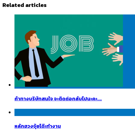
Related articles
ถ้าทางบริษัทสนใจ จะติดต่อกลับไปนะคะ….
หลักฮวงจุ้ยโต๊ะทำงาน