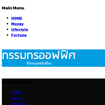
Main Menu
HOME
Money
Lifestyle
Fortune
กรรมกรออฟฟิศ
HOME
Money
Lifestyle