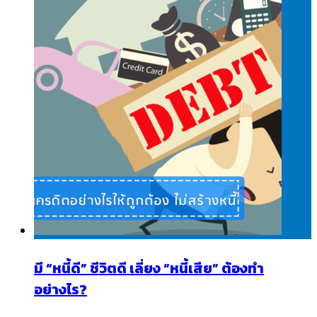
มี “หนี้ดี” ชีวิตดี เลี่ยง “หนี้เสีย” ต้องทำ
อย่างไร?