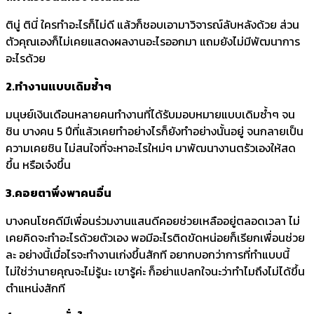
ตินู่ ตินี่ ใครทำอะไรก็ไม่ดี แล้วก็ชอบเอามาวิจารณ์ลับหลังด้วย ส่วน
ตัวคุณเองก็ไม่เคยแสดงผลงานอะไรออกมา แถมยังไม่มีพัฒนาการ
อะไรด้วย
2.ทำงานแบบเดิมซ้ำๆ
มนุษย์เงินเดือนหลายคนทำงานที่ได้รับมอบหมายแบบเดิมซ้ำๆ จน
ชิน บางคน 5 ปีที่แล้วเคยทำอย่างไรก็ยังทำอย่างนั้นอยู่ จนกลายเป็น
ความเคยชิน ไม่สนใจที่จะหาอะไรใหม่ๆ มาพัฒนางานตรัวเองให้สด
ขึ้น หรือเจ๋งขึ้น
3.คอยตาพึ่งพาคนอื่น
บางคนโชคดีมีเพื่อนร่วมงานแสนดีคอยช่วยเหลืออยู่ตลอดเวลา ไม่
เคยคิดจะทำอะไรด้วยตัวเอง พอมีอะไรติดขัดหน่อยก็เรียกเพื่อนช่วย
ละ อย่างนี้เมื่อไรจะทำงานเก่งขึ้นสักที อยากบอกว่าการที่ทำแบบนี้
ไม่ใช่ว่านายคุณจะไม่รู้นะ เขารู้ค่ะ ก็อย่าแปลกใจนะว่าทำไมถึงไม่ได้ขึ้น
ตำแหน่งสักที