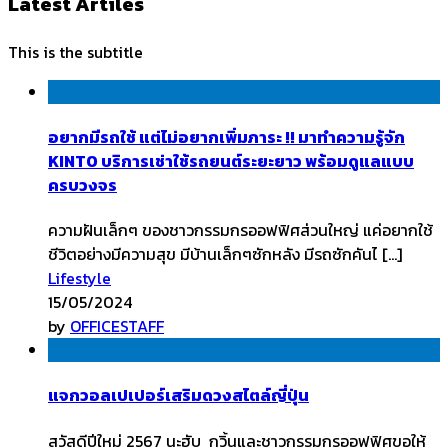
Latest Artiles
This is the subtitle
อยากมีรถใช้ แต่ไม่อยากเพิ่มภาระ !! มาทำความรู้จัก
KINTO บริการเช่าใช้รถยนต์ระยะยาว พร้อมดูแลแบบ
ครบวงจร
ความฝันเล็กๆ ของชาวกรรมกรออฟฟิศส่วนใหญ่ แค่อยากใช้
ชีวิตอย่างมีความสุข มีบ้านเล็กๆซักหลัง มีรถซักคันไ […]
Lifestyle
15/05/2024
by
OFFICESTAFF
แจกวอลเปเปอร์เสริมดวงสไตล์ญี่ปุ่น
สวัสดีปีใหม่ 2567 นะฮับ กวิ้นและชาวกรรมกรออฟฟิศขอให้